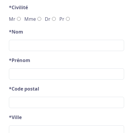
*Civilité
Mr
Mme
Dr
Pr
*Nom
*Prénom
*Code postal
*Ville