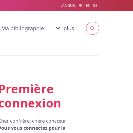
LANGUE:
FR
EN
ES
Ma bibliographie
plus
Première
connexion
Cher confrère, chère consœur,
Vous vous connectez pour la