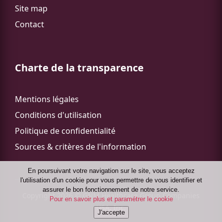
Site map
Contact
Charte de la transparence
Mentions légales
Conditions d'utilisation
Politique de confidentialité
Sources & critères de l'information
En poursuivant votre navigation sur le site, vous acceptez
lʹutilisation dʹun cookie pour vous permettre de vous identifier et
assurer le bon fonctionnement de notre service.
Copyright 2026 © GNM Healthcare Group Companies
Pour en savoir plus et paramétrer le cookie
USA, Inc.