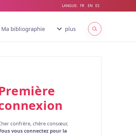
LANGUE:
FR
EN
ES
Ma bibliographie
plus
Première
connexion
Cher confrère, chère consœur,
Vous vous connectez pour la