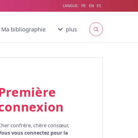
LANGUE:
FR
EN
ES
Ma bibliographie
plus
Première
connexion
Cher confrère, chère consœur,
Vous vous connectez pour la