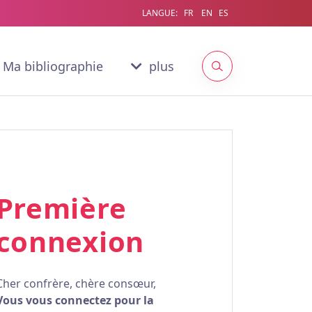
LANGUE:
FR
EN
ES
Ma bibliographie
plus
Première
connexion
Cher confrère, chère consœur,
Vous vous connectez pour la