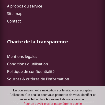
À propos du service
Site map
Contact
Charte de la transparence
Mentions légales
Conditions d'utilisation
Politique de confidentialité
Sources & critères de l'information
En poursuivant votre navigation sur le site, vous acceptez
lʹutilisation dʹun cookie pour vous permettre de vous identifier et
assurer le bon fonctionnement de notre service.
Copyright 2026 © GNM Healthcare Group Companies
Pour en savoir plus et paramétrer le cookie