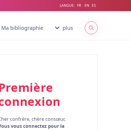
LANGUE:
FR
EN
ES
Ma bibliographie
plus
Première
connexion
Cher confrère, chère consœur,
Vous vous connectez pour la