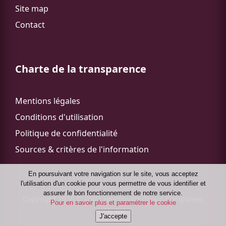
Site map
Contact
Charte de la transparence
Mentions légales
Conditions d'utilisation
Politique de confidentialité
Sources & critères de l'information
En poursuivant votre navigation sur le site, vous acceptez
lʹutilisation dʹun cookie pour vous permettre de vous identifier et
assurer le bon fonctionnement de notre service.
Copyright 2026 © GNM Healthcare Group Companies
Pour en savoir plus et paramétrer le cookie
USA, Inc.