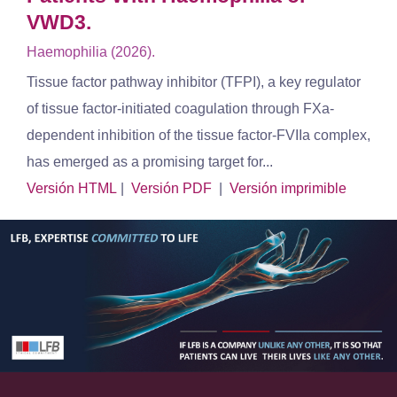
VWD3.
Haemophilia (2026).
Tissue factor pathway inhibitor (TFPI), a key regulator
of tissue factor-initiated coagulation through FXa-
dependent inhibition of the tissue factor-FVIIa complex,
has emerged as a promising target for...
Versión HTML
|
Versión PDF
|
Versión imprimible